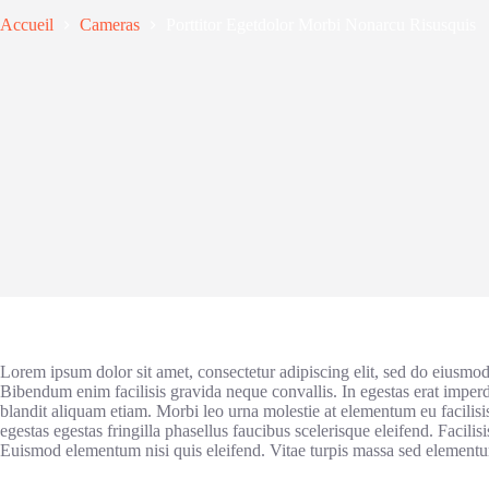
Accueil
Cameras
Porttitor Egetdolor Morbi Nonarcu Risusquis
Lorem ipsum dolor sit amet, consectetur adipiscing elit, sed do eiusmod
Bibendum enim facilisis gravida neque convallis. In egestas erat imper
blandit aliquam etiam. Morbi leo urna molestie at elementum eu facilisi
egestas egestas fringilla phasellus faucibus scelerisque eleifend. Facilisis
Euismod elementum nisi quis eleifend. Vitae turpis massa sed element