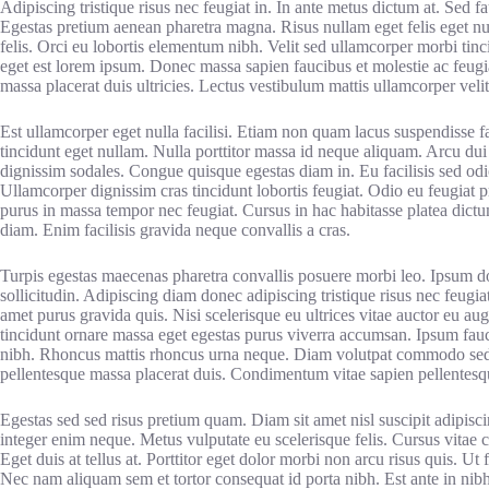
Adipiscing tristique risus nec feugiat in. In ante metus dictum at. Sed fau
Egestas pretium aenean pharetra magna. Risus nullam eget felis eget nun
felis. Orci eu lobortis elementum nibh. Velit sed ullamcorper morbi tin
eget est lorem ipsum. Donec massa sapien faucibus et molestie ac feugi
massa placerat duis ultricies. Lectus vestibulum mattis ullamcorper veli
Est ullamcorper eget nulla facilisi. Etiam non quam lacus suspendisse 
tincidunt eget nullam. Nulla porttitor massa id neque aliquam. Arcu dui 
dignissim sodales. Congue quisque egestas diam in. Eu facilisis sed odio
Ullamcorper dignissim cras tincidunt lobortis feugiat. Odio eu feugiat 
purus in massa tempor nec feugiat. Cursus in hac habitasse platea dictu
diam. Enim facilisis gravida neque convallis a cras.
Turpis egestas maecenas pharetra convallis posuere morbi leo. Ipsum dolo
sollicitudin. Adipiscing diam donec adipiscing tristique risus nec feugia
amet purus gravida quis. Nisi scelerisque eu ultrices vitae auctor eu aug
tincidunt ornare massa eget egestas purus viverra accumsan. Ipsum fauci
nibh. Rhoncus mattis rhoncus urna neque. Diam volutpat commodo sed eg
pellentesque massa placerat duis. Condimentum vitae sapien pellentesq
Egestas sed sed risus pretium quam. Diam sit amet nisl suscipit adipisc
integer enim neque. Metus vulputate eu scelerisque felis. Cursus vitae
Eget duis at tellus at. Porttitor eget dolor morbi non arcu risus quis. 
Nec nam aliquam sem et tortor consequat id porta nibh. Est ante in nibh