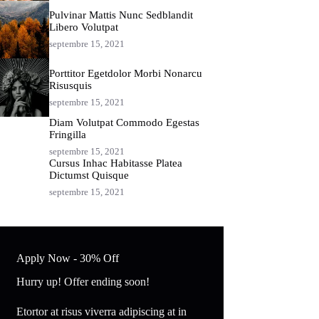
Pulvinar Mattis Nunc Sedblandit
Libero Volutpat
septembre 15, 2021
Porttitor Egetdolor Morbi Nonarcu
Risusquis
septembre 15, 2021
Diam Volutpat Commodo Egestas
Fringilla
septembre 15, 2021
Cursus Inhac Habitasse Platea
Dictumst Quisque
septembre 15, 2021
Apply Now - 30% Off
Hurry up! Offer ending soon!
Etortor at risus viverra adipiscing at in