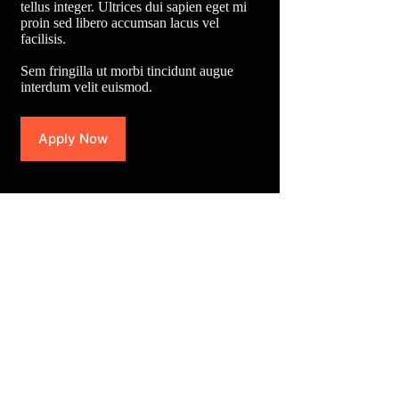
tellus integer. Ultrices dui sapien eget mi
proin sed libero accumsan lacus vel
facilisis.
Sem fringilla ut morbi tincidunt augue
interdum velit euismod.
Apply Now