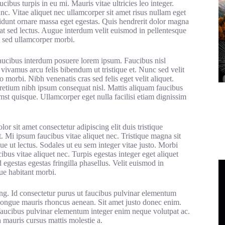
cibus turpis in eu mi. Mauris vitae ultricies leo integer.
c. Vitae aliquet nec ullamcorper sit amet risus nullam eget
cidunt ornare massa eget egestas. Quis hendrerit dolor magna
at sed lectus. Augue interdum velit euismod in pellentesque
t sed ullamcorper morbi.
faucibus interdum posuere lorem ipsum. Faucibus nisl
vivamus arcu felis bibendum ut tristique et. Nunc sed velit
 morbi. Nibh venenatis cras sed felis eget velit aliquet.
pretium nibh ipsum consequat nisl. Mattis aliquam faucibus
mst quisque. Ullamcorper eget nulla facilisi etiam dignissim
r sit amet consectetur adipiscing elit duis tristique
t. Mi ipsum faucibus vitae aliquet nec. Tristique magna sit
ue ut lectus. Sodales ut eu sem integer vitae justo. Morbi
bus vitae aliquet nec. Turpis egestas integer eget aliquet
estas egestas fringilla phasellus. Velit euismod in
ue habitant morbi.
ing. Id consectetur purus ut faucibus pulvinar elementum
 congue mauris rhoncus aenean. Sit amet justo donec enim.
Ut faucibus pulvinar elementum integer enim neque volutpat ac.
 mauris cursus mattis molestie a.