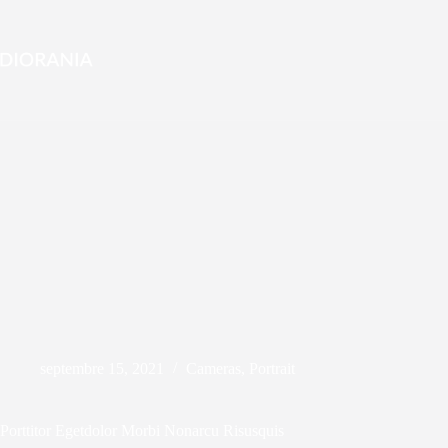
Passer
au
contenu
septembre 15, 2021
Cameras
,
Portrait
Porttitor Egetdolor Morbi Nonarcu Risusquis