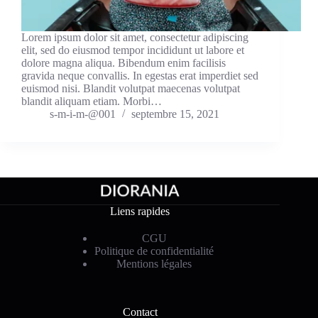
Lorem ipsum dolor sit amet, consectetur adipiscing
elit, sed do eiusmod tempor incididunt ut labore et
dolore magna aliqua. Bibendum enim facilisis
gravida neque convallis. In egestas erat imperdiet sed
euismod nisi. Blandit volutpat maecenas volutpat
blandit aliquam etiam. Morbi…
s-m-i-m-@001
septembre 15, 2021
Liens rapides
CGU
Politique de confidentialité
Mentions légales
Contact